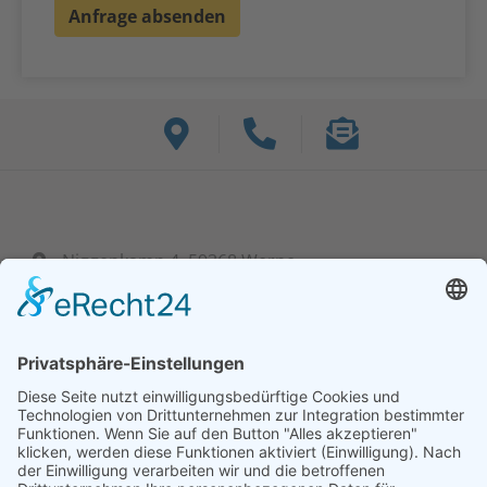
Niggenkamp 4, 59368 Werne
+ 49 (0) 23 89 95 39 60-0
info@bf-hydraulik.com
Mo - Fr: 7:30 bis 15:00 Uhr
Unsere Lösungen