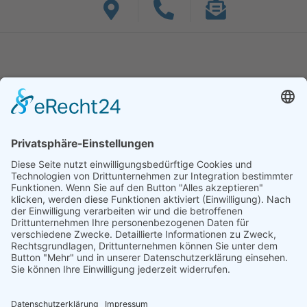
Niggenkamp 4, 59368 Werne
+ 49 (0) 23 89 95 39 60-0
info@bf-hydraulik.com
Mo - Fr: 7:30 bis 15:00 Uhr
Unsere Lösungen
Unser Serviceangebot
Steuerungen
Projektierung
Zylinder
Nebenstromfiltration
Schulungen