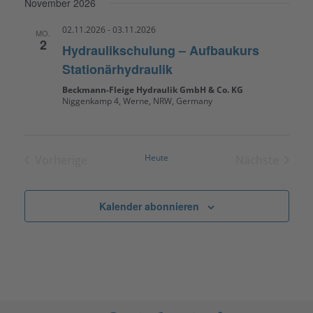
und
November 2026
wählen.
Ansichten,
02.11.2026
-
03.11.2026
MO.
Navigation
2
Hydraulikschulung – Aufbaukurs
Stationärhydraulik
Beckmann-Fleige Hydraulik GmbH & Co. KG
Niggenkamp 4, Werne, NRW, Germany
Heute
Vorherige
Nächste
Veranstaltungen
Veranstal
Kalender abonnieren