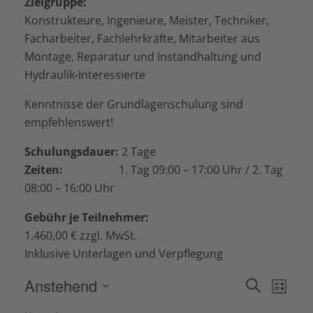
Zielgruppe:
Konstrukteure, Ingenieure, Meister, Techniker,
Facharbeiter, Fachlehrkräfte, Mitarbeiter aus
Montage, Reparatur und Instandhaltung und
Hydraulik-Interessierte
Kenntnisse der Grundlagenschulung sind
empfehlenswert!
Schulungsdauer:
2 Tage
Zeiten:
1. Tag 09:00 – 17:00 Uhr / 2. Tag
08:00 – 16:00 Uhr
Gebühr je Teilnehmer:
1.460,00 € zzgl. MwSt.
Inklusive Unterlagen und Verpflegung
Anstehend
Veranstalt
Veran
Suche
Liste
Ansic
Suche
Datum
Navig