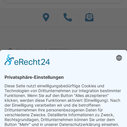
Niggenkamp 4, 59368 Werne
+ 49 (0) 23 89 95 39 60-0
info@bf-hydraulik.com
Mo - Fr: 7:30 bis 15:00 Uhr
Unsere Lösungen
Unser Serviceangebot
Steuerungen
Projektierung
Zylinder