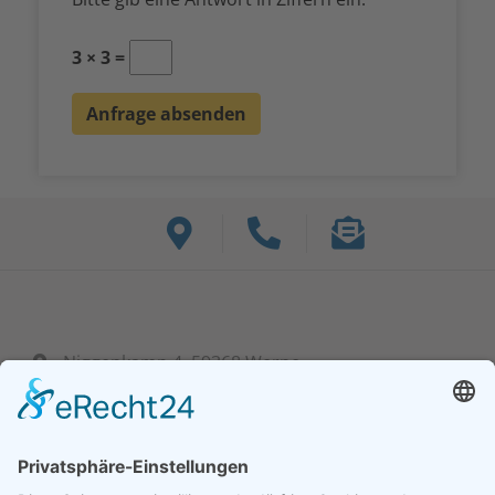
3 × 3 =
Niggenkamp 4, 59368 Werne
+ 49 (0) 23 89 95 39 60-0
info@bf-hydraulik.com