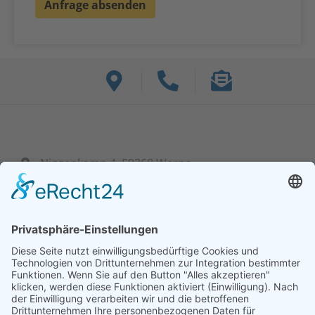
Niggenkamp 4, 59368 Werne
+ 49 (0) 23 89 95 39 60-0
info@bf-hydraulik.com
Mo - Fr: 7:30 bis 15:00 Uhr
Unsere Lösungen
Unser Serviceangebot
Steuerungen