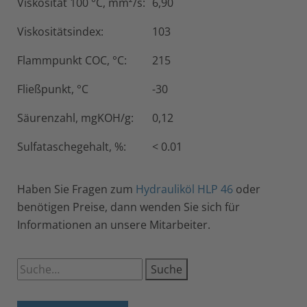
Viskosität 100 °C, mm²/s:
6,90
Viskositätsindex:
103
Flammpunkt COC, °C:
215
Fließpunkt, °C
-30
Säurenzahl, mgKOH/g:
0,12
Sulfataschegehalt, %:
< 0.01
Haben Sie Fragen zum
Hydrauliköl HLP 46
oder
benötigen Preise, dann wenden Sie sich für
Informationen an unsere Mitarbeiter.
Suche