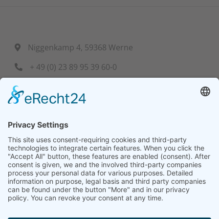
Niggenkamp 4, 59368 Werne
+ 49 (0) 23 89 95 39 60-0
info@bf-hydraulik.com
Mo - Fr: 7:30 bis 15:00 Uhr
Our solutions
Our services
Controls systems
Project planning
Cylinders
Off-line Filtration
Trainings
Power units
Hydraulik-Lexikon