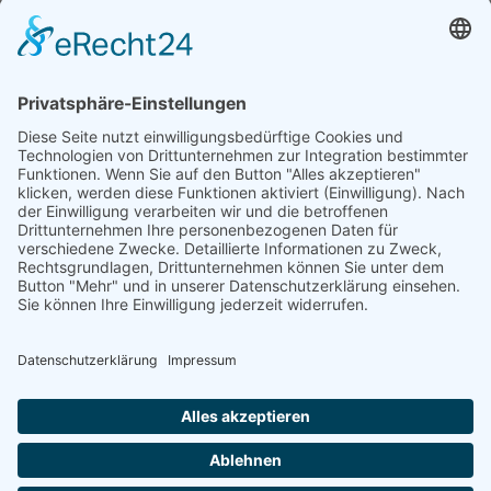
Niggenkamp 4, 59368 Werne
+ 49 (0) 23 89 95 39 60-0
info@bf-hydraulik.com
Mo - Fr: 7:30 bis 15:00 Uhr
Unsere Lösungen
Unser Serviceangebot
Steuerungen
Projektierung
Zylinder
Nebenstromfiltration
Schulungen
Aggregate
Hydraulik-Lexikon
Allgemeines
Impressum
AGB