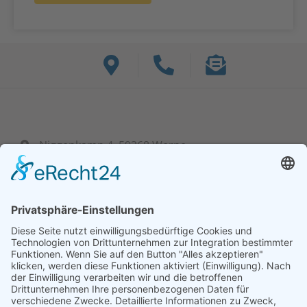
Niggenkamp 4, 59368 Werne
+ 49 (0) 23 89 95 39 60-0
info@bf-hydraulik.com
Mo - Fr: 7:30 bis 15:00 Uhr
Unsere Lösungen
Unser Serviceangebot
Steuerungen