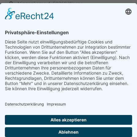
Niggenkamp 4, 59368 Werne
+ 49 (0) 23 89 95 39 60-0
info@bf-hydraulik.com
Mo - Fr: 7:30 bis 15:00 Uhr
Unsere Lösungen
Unser Serviceangebot
Steuerungen
Projektierung
Zylinder
Nebenstromfiltration
Schulungen
Aggregate
Hydraulik-Lexikon
Allgemeines
Impressum
AGB