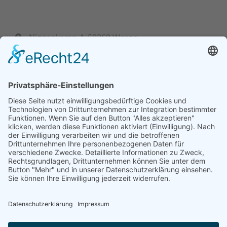
Niggenkamp 4, 59368 Werne
+ 49 (0) 23 89 95 39 60-0
info@bf-hydraulik.com
Mo - Fr: 7:30 bis 15:00 Uhr
Unsere Lösungen
Unser Serviceangebot
Steuerungen
Projektierung
Zylinder
Nebenstromfiltration
Schulungen
Aggregate
Hydraulik-Lexikon