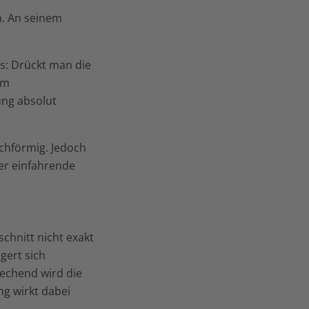
n. An seinem
es: Drückt man die
om
ung absolut
ichförmig. Jedoch
er einfahrende
chnitt nicht exakt
gert sich
rechend wird die
ng wirkt dabei