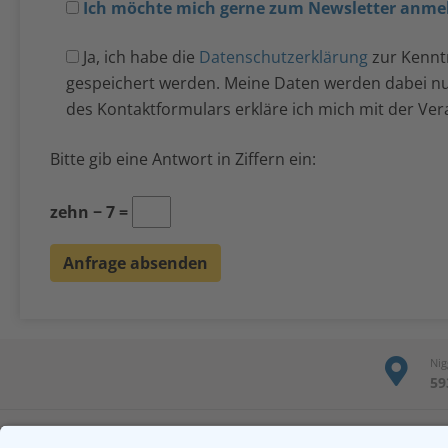
Ich möchte mich gerne zum Newsletter anme
Ja, ich habe die
Datenschutzerklärung
zur Kennt
gespeichert werden. Meine Daten werden dabei n
des Kontaktformulars erkläre ich mich mit der Ver
Bitte gib eine Antwort in Ziffern ein:
zehn − 7 =
Nig
59