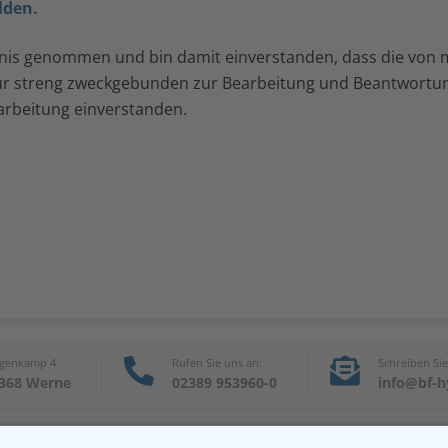
lden.
nis genommen und bin damit einverstanden, dass die von 
ur streng zweckgebunden zur Bearbeitung und Beantwortu
arbeitung einverstanden.
genkamp 4
Rufen Sie uns an:
Schreiben Sie
368 Werne
02389 953960-0
info@bf-h