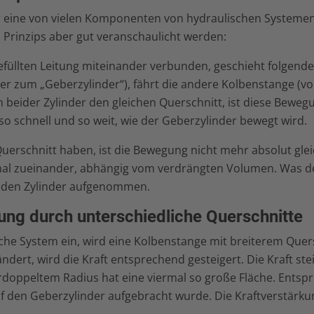
r eine von vielen Komponenten von hydraulischen Systeme
 Prinzips aber gut veranschaulicht werden:
gefüllten Leitung miteinander verbunden, geschieht folgend
er zum „Geberzylinder“), fährt die andere Kolbenstange (v
beider Zylinder den gleichen Querschnitt, ist diese Beweg
o schnell und so weit, wie der Geberzylinder bewegt wird.
uerschnitt haben, ist die Bewegung nicht mehr absolut gle
nal zueinander, abhängig vom verdrängten Volumen. Was d
enden Zylinder aufgenommen.
ung durch unterschiedliche Querschnitte
che System ein, wird eine Kolbenstange mit breiterem Quers
ndert, wird die Kraft entsprechend gesteigert. Die Kraft stei
erdoppeltem Radius hat eine viermal so große Fläche. Entsp
uf den Geberzylinder aufgebracht wurde. Die Kraftverstärku