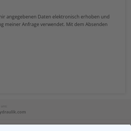
mir angegebenen Daten elektronisch erhoben und
ng meiner Anfrage verwendet. Mit dem Absenden
 uns:
ydraulik.com