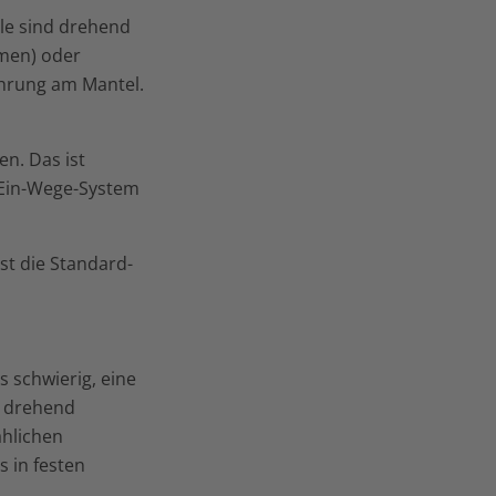
le sind drehend
emen) oder
ohrung am Mantel.
n. Das ist
 Ein-Wege-System
st die Standard-
 schwierig, eine
h drehend
ählichen
s in festen