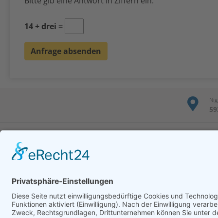
Bitte gib eine Antwort in Ziffern ein:
14 + drei =
Nig
59
Unser
Niggenkamp 4, 59368 Werne
Unser Se
+ 49 (0) 23 89 95 39 60-0
Projektie