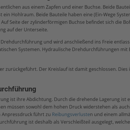
ntlichen aus einem Zapfen und einer Buchse. Beide Bautei
st ein Hohlraum. Beide Bauteile haben eine (Ein-Wege Syst
uf Seite der zylinderförmigen Buchse befindet sich die B
ng auf der Unterseite.
Drehdurchführung und wird anschließend ins Freie entlasse
matischen Systemen. Hydraulische Drehdurchführungen mit
zurückgeführt. Der Kreislauf ist damit geschlossen. Dies i
urchführung
ng ist ihre Abdichtung. Durch die drehende Lagerung ist es
lächen müssen sowohl dem hohen Druck widerstehen als auc
m Anpressdruck führt zu
Reibungsverluste
n und einem allm
rchführung ist deshalb als Verschleißteil ausgelegt, welche