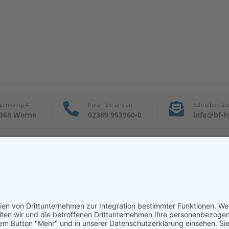
genkamp 4
Rufen Sie uns an:
Schreiben Sie
368 Werne
02389 953960-0
info@bf-h
e Lösungen
rviceangebot
Steuerungen
rung
Zylinder